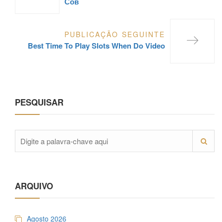
Сов
PUBLICAÇÃO SEGUINTE
Best Time To Play Slots When Do Video
PESQUISAR
ARQUIVO
Agosto 2026