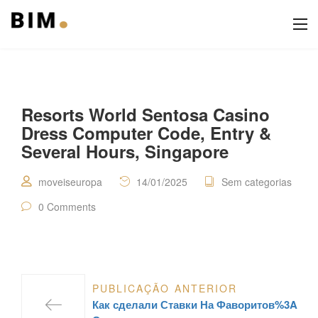
Resorts World Sentosa Casino
Dress Computer Code, Entry &
Several Hours, Singapore
moveiseuropa
14/01/2025
Sem categorias
0 Comments
PUBLICAÇÃO ANTERIOR
Как сделали Ставки На Фаворитов%3A