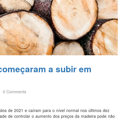
 começaram a subir em
0 Comments
s de 2021 e caíram para o nível normal nos últimos dez
dade de controlar o aumento dos preços da madeira pode não