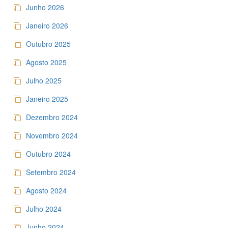
Junho 2026
Janeiro 2026
Outubro 2025
Agosto 2025
Julho 2025
Janeiro 2025
Dezembro 2024
Novembro 2024
Outubro 2024
Setembro 2024
Agosto 2024
Julho 2024
Junho 2024