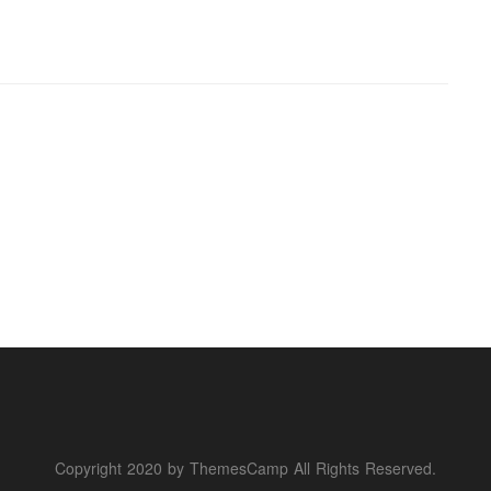
Copyright 2020 by ThemesCamp All Rights Reserved.