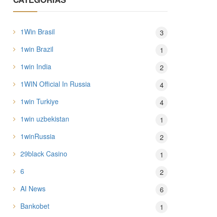
1Win Brasil
3
1win Brazil
1
1win India
2
1WIN Official In Russia
4
1win Turkiye
4
1win uzbekistan
1
1winRussia
2
29black Casino
1
6
2
AI News
6
Bankobet
1