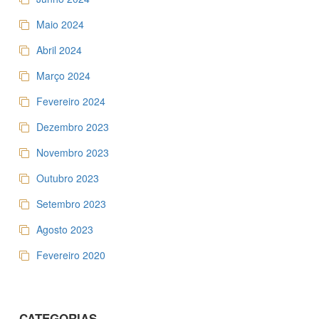
Maio 2024
Abril 2024
Março 2024
Fevereiro 2024
Dezembro 2023
Novembro 2023
Outubro 2023
Setembro 2023
Agosto 2023
Fevereiro 2020
CATEGORIAS