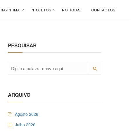
RIA-PRIMA
PROJETOS
NOTÍCIAS
CONTACTOS
PESQUISAR
ARQUIVO
Agosto 2026
Julho 2026