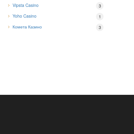
Vipsta Casino
3
Yoho Casino
1
Комета Казино
3