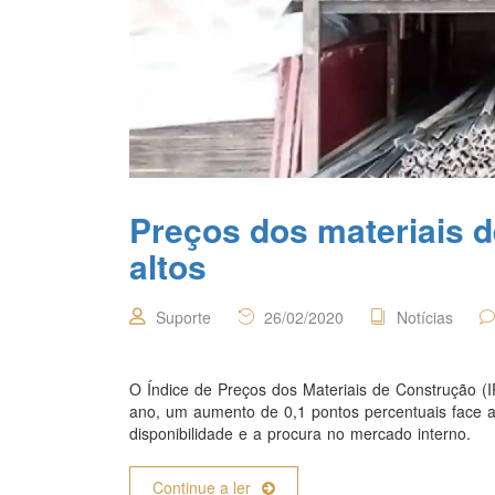
Preços dos materiais 
altos
Suporte
26/02/2020
Notícias
O Índice de Preços dos Materiais de Construção 
ano, um aumento de 0,1 pontos percentuais face a
disponibilidade e a procura no mercado interno.
Continue a ler