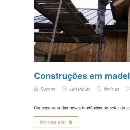
Construções em madeir
Suporte
22/12/2023
Notícias
Conheça uma das novas tendências no setor da co
Continue a ler