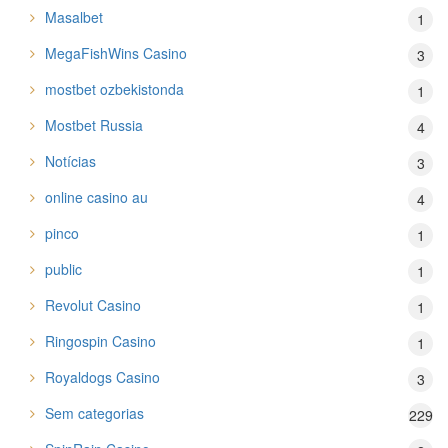
Masalbet
1
MegaFishWins Casino
3
mostbet ozbekistonda
1
Mostbet Russia
4
Notícias
3
online casino au
4
pinco
1
public
1
Revolut Casino
1
Ringospin Casino
1
Royaldogs Casino
3
Sem categorias
229