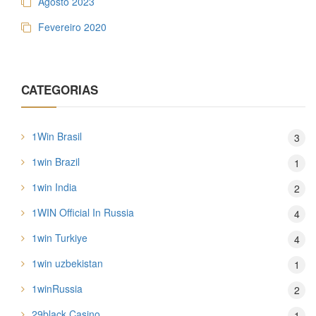
Agosto 2023
Fevereiro 2020
CATEGORIAS
1Win Brasil
3
1win Brazil
1
1win India
2
1WIN Official In Russia
4
1win Turkiye
4
1win uzbekistan
1
1winRussia
2
29black Casino
1