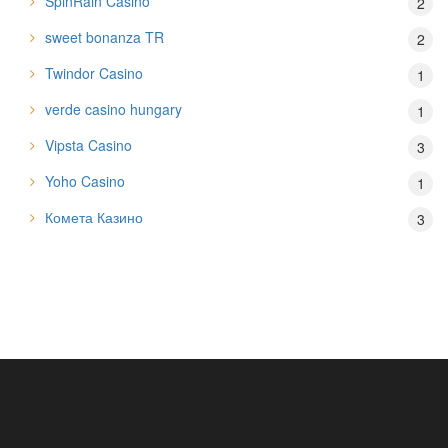
SpinRain Casino
2
sweet bonanza TR
2
Twindor Casino
1
verde casino hungary
1
Vipsta Casino
3
Yoho Casino
1
Комета Казино
3