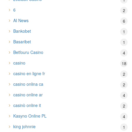
6
2
AI News
6
Bankobet
1
Basaribet
1
Betfouru Casino
4
casino
18
casino en ligne fr
2
casino onlina ca
2
casino online ar
4
casinò online it
2
Kasyno Online PL
4
king johnnie
1