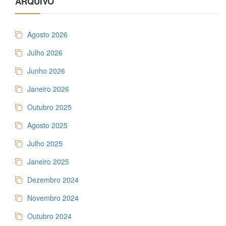
ARQUIVO
Agosto 2026
Julho 2026
Junho 2026
Janeiro 2026
Outubro 2025
Agosto 2025
Julho 2025
Janeiro 2025
Dezembro 2024
Novembro 2024
Outubro 2024