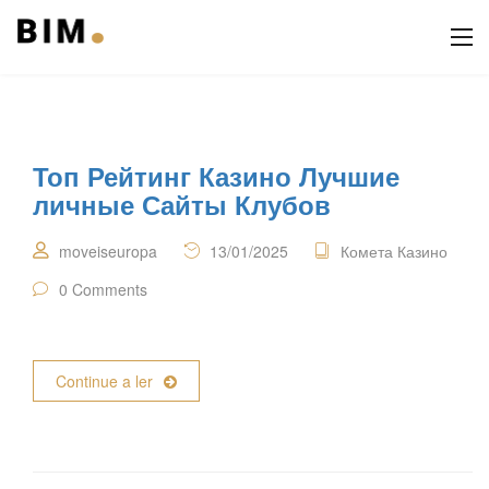
Топ Рейтинг Казино Лучшие
личные Сайты Клубов
moveiseuropa
13/01/2025
Комета Казино
0 Comments
Continue a ler