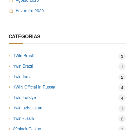
Agosto 2023
Fevereiro 2020
CATEGORIAS
1Win Brasil
3
1win Brazil
1
1win India
2
1WIN Official In Russia
4
1win Turkiye
4
1win uzbekistan
1
1winRussia
2
29black Casino
1