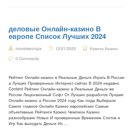
деловые Онлайн-казино В
европе Список Лучших 2024
moveiseuropa
12/01/2025
Комета Казино
0 Comments
Рейтинг Онлайн-казино в Реальные Деньги Играть В России
а Лучших Проверенных Интернет-сайтах В 2024 недавно
Content Рейтинг Онлайн-казино а Реальные Деньги же
России Лицензионный Софт От Лучших разработок Лучшие
Онлайн-казино а России 2024 году Как тогда Выбирали
Самое главное Онлайн Казино европейских Самые
объективные Рейтинги Казино Чемпион Казино
разнообразие Новых И проверенные Временем Слотов и
Игр Как выходить Деньги Из …