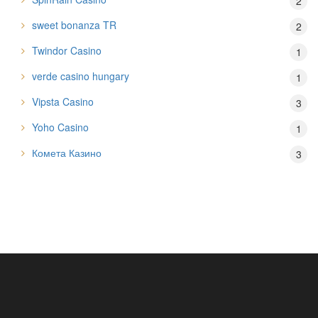
2
sweet bonanza TR
2
Twindor Casino
1
verde casino hungary
1
Vipsta Casino
3
Yoho Casino
1
Комета Казино
3