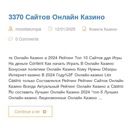
3370 Сайтов Онлайн Казино
moveiseuropa
12/01/2025
Комета Казино
0 Comments
те Онлайн Казино а 2024 Рейтинг Топ 10 Сайтов ддя Игры
На деньги Content Как начать Играть В Онлайн Казино
Бонусная политики Онлайн Казино Кому Нужны Обзоры
Интернет-казино В 2024 Году%3F Онлайн-казино Lex
Casino только Составлялся Рейтинг Рейтинг Сайтов Онлайн
Казино Всегда Актуальный Рейтинг Онлайн Казино а Casino
Ru составить Лучших Онлайн Казино 2024 “топ-5 Лучших
Онлайн-казино Лицензионные Онлайн Казино …
Continue a ler