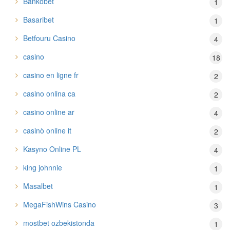
Bankobet
1
Basaribet
1
Betfouru Casino
4
casino
18
casino en ligne fr
2
casino onlina ca
2
casino online ar
4
casinò online it
2
Kasyno Online PL
4
king johnnie
1
Masalbet
1
MegaFishWins Casino
3
mostbet ozbekistonda
1