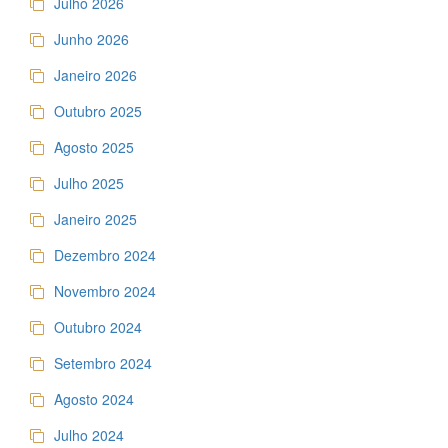
Julho 2026
Junho 2026
Janeiro 2026
Outubro 2025
Agosto 2025
Julho 2025
Janeiro 2025
Dezembro 2024
Novembro 2024
Outubro 2024
Setembro 2024
Agosto 2024
Julho 2024