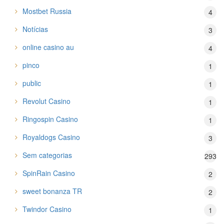
Mostbet Russia
4
Notícias
3
online casino au
4
pinco
1
public
1
Revolut Casino
1
Ringospin Casino
1
Royaldogs Casino
3
Sem categorias
293
SpinRain Casino
2
sweet bonanza TR
2
Twindor Casino
1