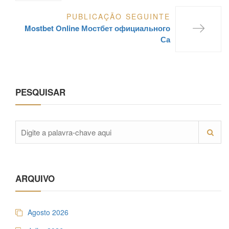
PUBLICAÇÃO SEGUINTE
Mostbet Online Мостбет официального
Са
PESQUISAR
ARQUIVO
Agosto 2026