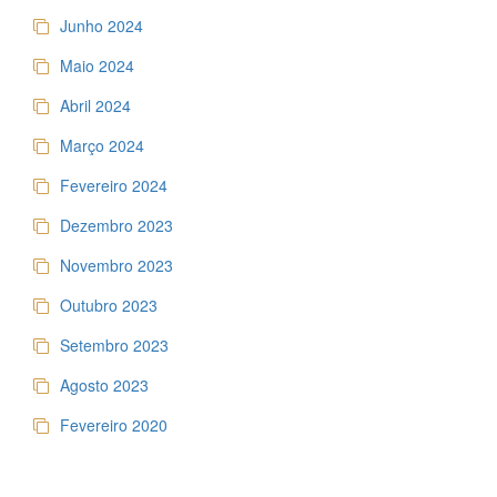
Junho 2024
Maio 2024
Abril 2024
Março 2024
Fevereiro 2024
Dezembro 2023
Novembro 2023
Outubro 2023
Setembro 2023
Agosto 2023
Fevereiro 2020