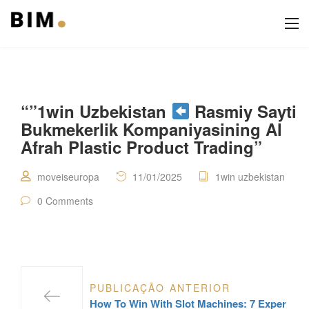
“”1win Uzbekistan
Rasmiy Sayti
Bukmekerlik Kompaniyasining Al
Afrah Plastic Product Trading”
moveiseuropa
11/01/2025
1win uzbekistan
0 Comments
PUBLICAÇÃO ANTERIOR
How To Win With Slot Machines: 7 Exper