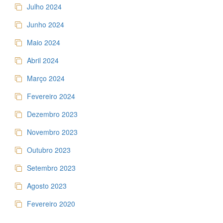
Julho 2024
Junho 2024
Maio 2024
Abril 2024
Março 2024
Fevereiro 2024
Dezembro 2023
Novembro 2023
Outubro 2023
Setembro 2023
Agosto 2023
Fevereiro 2020