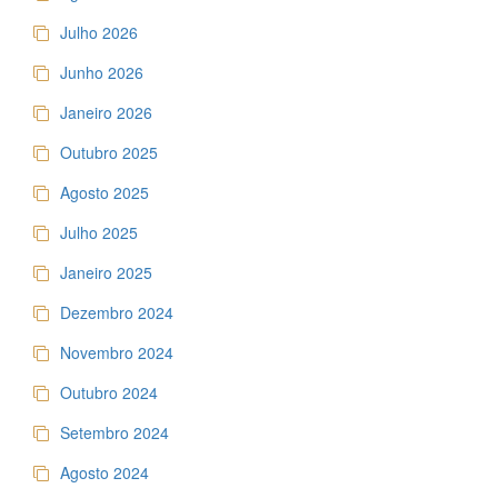
Julho 2026
Junho 2026
Janeiro 2026
Outubro 2025
Agosto 2025
Julho 2025
Janeiro 2025
Dezembro 2024
Novembro 2024
Outubro 2024
Setembro 2024
Agosto 2024