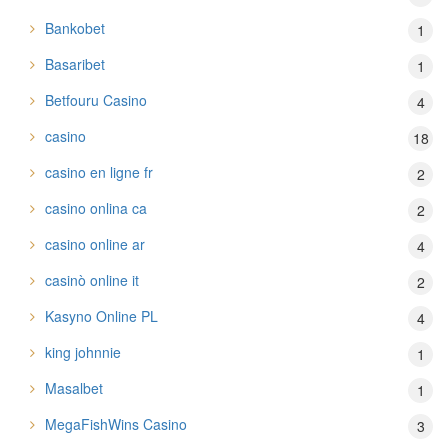
Bankobet
1
Basaribet
1
Betfouru Casino
4
casino
18
casino en ligne fr
2
casino onlina ca
2
casino online ar
4
casinò online it
2
Kasyno Online PL
4
king johnnie
1
Masalbet
1
MegaFishWins Casino
3